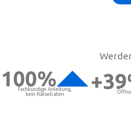
Werden
100%
+3
fachkundige Anleitung,
Öffnu
kein Rätselraten